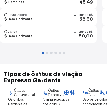
45,49
Campinas
Pouso Alegre
A Partir de R$
68,30
Belo Horizonte
Lavras
A Partir de R$
50,00
Belo Horizonte
Tipos de ônibus da viação
Expresso Gardenia
Ônibus
Ônibus
Ônibus
ac_unit
wc
airline_seat_legroom_extra
ac
Convencional
Executivo
Leito
Os ônibus
A linha executiva
São os veículo
Gardenia da
dos ônibus
confortáveis d