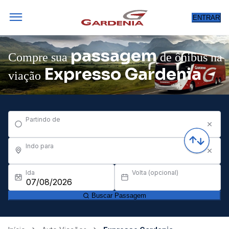
ENTRAR
passagem
Compre sua
de ônibus na
Expresso Gardenia
viação
Partindo de
Indo para
Ida
Volta (opcional)
Buscar Passagem