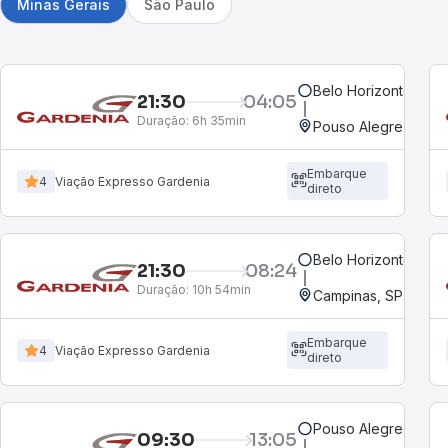
Minas Gerais
São Paulo
21:30
04:05
Duração:
6h 35min
Pouso Alegre, MG - 
Embarque
4
Viação Expresso Gardenia
direto
21:30
08:24
Duração:
10h 54min
Campinas, SP - Ter
Embarque
4
Viação Expresso Gardenia
direto
Pouso Alegre, MG - 
09:30
13:05