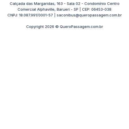
Rodoviária Belo Horizonte - Gov. Israel Pinheiro (Tergip)
Calçada das Margaridas, 163 - Sala 02 - Condomínio Centro
Passagens Pássaro Marron
Comercial Alphaville, Barueri - SP | CEP: 06453-038
Rodoviária Curitiba
+ Viações
CNPJ: 18.087.991/0001-57 | saconibus@queropassagem.com.br
Rodoviária São Paulo - Barra Funda
Copyright 2026 © QueroPassagem.com.br
+ Rodoviárias