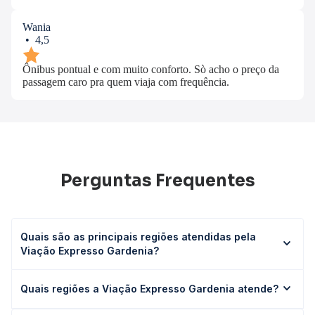
Wania
• 4,5
Ônibus pontual e com muito conforto. Sò acho o preço da
passagem caro pra quem viaja com frequência.
Perguntas Frequentes
Quais são as principais regiões atendidas pela
Viação Expresso Gardenia?
A Viação Expresso Gardenia atua em todo o Nordeste
Quais regiões a Viação Expresso Gardenia atende?
brasileiro, com rotas que ligam estados como Ceará,
Pernambuco, Alagoas e Piauí, facilitando a conexão entre
A Viação Expresso Gardenia atende diferentes regiões do