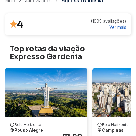
Início
Auto Viações
Expresso Gardenia
4
(1005 avaliações)
Ver mais
Top rotas da viação
Expresso Gardenia
Belo Horizonte
Belo Horizonte
Pouso Alegre
Campinas